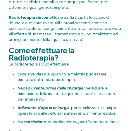
di tutte le cellule tumorali, o comunque proliferanti, per
ottenere la guarigione completa;
Radioterapia sintomatica o palliativa:
ha lo scopo di
ridurre, o eliminare, eventuali sintomi presenti, come ad
esempio il dolore, il sanguinamento e la compressione dovuta
all’effetto di una massa. Il trattamento è quindi finalizzato ad
un miglioramento della “qualità della vita”.
Come effettuare la
Radioterapia?
La Radioterapia si può effettuare:
Esclusiva
,
da sola
: quando la malattia può essere
distrutta dalla sola radioterapia;
Neoadiuvante
,
prima della chirurgia:
per ridurre le
dimensioni della malattia e quindi limitare l’estensione
dell’intervento;
Adiuvante
,
dopo la chirurgia
: per “sterilizzare” il campo
operatorio dalle cellule malate eventualmente residue;
in associazione
con la chemioterapia o la ormonoterapia.