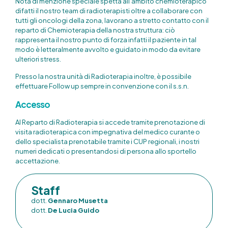
Nota di menzione speciale spetta all’ambito chemioterapico
difatti il nostro team di radioterapisti oltre a collaborare con
tutti gli oncologi della zona, lavorano a stretto contatto con il
reparto di Chemioterapia della nostra struttura: ciò
rappresenta il nostro punto di forza infatti il paziente in tal
modo è letteralmente avvolto e guidato in modo da evitare
ulteriori stress.
Presso la nostra unità di Radioterapia inoltre, è possibile
effettuare Follow up sempre in convenzione con il s.s.n.
Accesso
Al Reparto di Radioterapia si accede tramite prenotazione di
visita radioterapica con impegnativa del medico curante o
dello specialista prenotabile tramite i CUP regionali, i nostri
numeri dedicati o presentandosi di persona allo sportello
accettazione.
Staff
dott.
Gennaro Musetta
dott.
De Lucia Guido