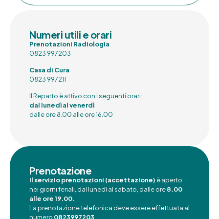
Numeri utili e orari
Prenotazioni Radiologia
0823 997203
Casa di Cura
0823 997211
Il Reparto è attivo con i seguenti orari:
dal lunedì al venerdì
dalle ore 8.00 alle ore 16.00
Prenotazione
Il servizio prenotazioni (accettazione)
è aperto
nei giorni feriali, dal lunedì al sabato, dalle ore
8.00
alle ore 19.00.
La prenotazione telefonica deve essere effettuata al
numero
0823997203