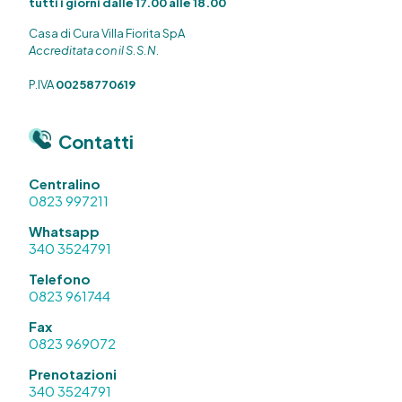
tutti i giorni dalle 17.00 alle 18.00
Casa di Cura Villa Fiorita SpA
Accreditata con il S.S.N.
P.IVA
00258770619
Contatti
Centralino
0823 997211
Whatsapp
340 3524791
Telefono
0823 961744
Fax
0823 969072
Prenotazioni
340 3524791