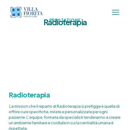
Radioterapia
PRESTAZIONE
Radioterapia
La mission che il reparto di Radioterapia si prefigge è quella di
offrire cure specifiche, mirate e personalizzate per ogni
paziente. L’equipe, formata da specialisti tenderanno a creare
un ambiente familiare e cordiale in cui la centralità umana è
rispettata.