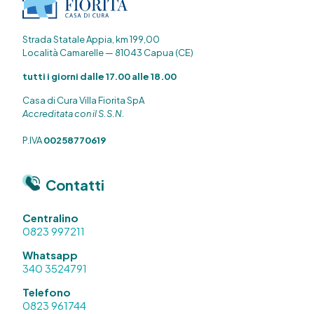
Strada Statale Appia, km 199,00
Località Camarelle — 81043 Capua (CE)
tutti i giorni dalle 17.00 alle 18.00
Casa di Cura Villa Fiorita SpA
Accreditata con il S.S.N.
P.IVA
00258770619
Contatti
Centralino
0823 997211
Whatsapp
340 3524791
Telefono
0823 961744