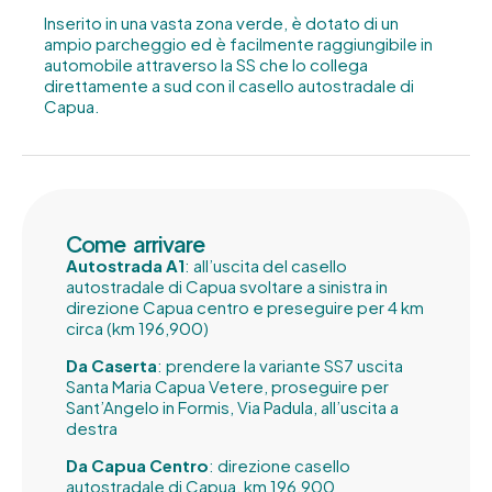
Inserito in una vasta zona verde, è dotato di un
ampio parcheggio ed è facilmente raggiungibile in
automobile attraverso la SS che lo collega
direttamente a sud con il casello autostradale di
Capua.
Come arrivare
Autostrada A1
: all’uscita del casello
autostradale di Capua svoltare a sinistra in
direzione Capua centro e preseguire per 4 km
circa (km 196,900)
Da Caserta
: prendere la variante SS7 uscita
Santa Maria Capua Vetere, proseguire per
Sant’Angelo in Formis, Via Padula, all’uscita a
destra
Da Capua Centro
: direzione casello
autostradale di Capua, km 196,900