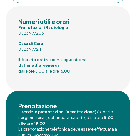
Numeri utili e orari
Prenotazioni Radiologia
0823 997203
Casa di Cura
0823 997211
Il Reparto è attivo con i seguenti orari:
dal lunedì al venerdì
dalle ore 8.00 alle ore 16.00
Prenotazione
Il servizio prenotazioni (accettazione)
è aperto
nei giorni feriali, dal lunedì al sabato, dalle ore
8.00
alle ore 19.00.
La prenotazione telefonica deve essere effettuata al
numero
0823997203