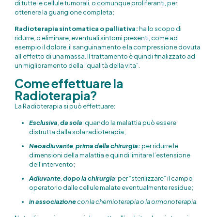
di tutte le cellule tumorali, o comunque proliferanti, per
ottenere la guarigione completa;
Radioterapia sintomatica o palliativa:
ha lo scopo di
ridurre, o eliminare, eventuali sintomi presenti, come ad
esempio il dolore, il sanguinamento e la compressione dovuta
all’effetto di una massa. Il trattamento è quindi finalizzato ad
un miglioramento della “qualità della vita”.
Come effettuare la
Radioterapia?
La Radioterapia si può effettuare:
Esclusiva
,
da sola
: quando la malattia può essere
distrutta dalla sola radioterapia;
Neoadiuvante
,
prima della chirurgia:
per ridurre le
dimensioni della malattia e quindi limitare l’estensione
dell’intervento;
Adiuvante
,
dopo la chirurgia
: per “sterilizzare” il campo
operatorio dalle cellule malate eventualmente residue;
in associazione
con la chemioterapia o la ormonoterapia.