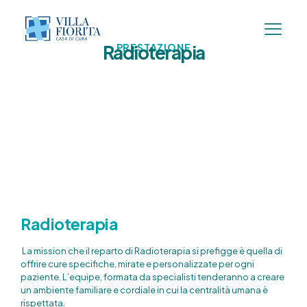
Radioterapia
PRESTAZIONE
Radioterapia
La mission che il reparto di Radioterapia si prefigge è quella di
offrire cure specifiche, mirate e personalizzate per ogni
paziente. L’equipe, formata da specialisti tenderanno a creare
un ambiente familiare e cordiale in cui la centralità umana è
rispettata.