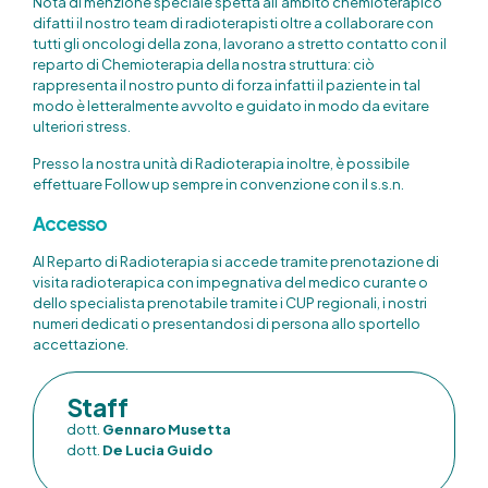
Nota di menzione speciale spetta all’ambito chemioterapico
difatti il nostro team di radioterapisti oltre a collaborare con
tutti gli oncologi della zona, lavorano a stretto contatto con il
reparto di Chemioterapia della nostra struttura: ciò
rappresenta il nostro punto di forza infatti il paziente in tal
modo è letteralmente avvolto e guidato in modo da evitare
ulteriori stress.
Presso la nostra unità di Radioterapia inoltre, è possibile
effettuare Follow up sempre in convenzione con il s.s.n.
Accesso
Al Reparto di Radioterapia si accede tramite prenotazione di
visita radioterapica con impegnativa del medico curante o
dello specialista prenotabile tramite i CUP regionali, i nostri
numeri dedicati o presentandosi di persona allo sportello
accettazione.
Staff
dott.
Gennaro Musetta
dott.
De Lucia Guido