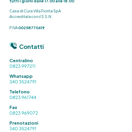
tutti i giorni dalle 17.00 alle 18.00
Casa di Cura Villa Fiorita SpA
Accreditata con il S.S.N.
P.IVA
00258770619
Contatti
Centralino
0823 997211
Whatsapp
340 3524791
Telefono
0823 961744
Fax
0823 969072
Prenotazioni
340 3524791