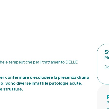
S
Me
e e terapeutiche per il trattamento DELLE
Do
er confermare o escludere la presenza di una
. Sono diverse infatti le patologie acute,
e strutture.
P
c