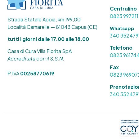
Centralino
0823 997211
Strada Statale Appia, km 199,00
Località Camarelle — 81043 Capua (CE)
Whatsapp
340 352479
tutti i giorni dalle 17.00 alle 18.00
Telefono
Casa di Cura Villa Fiorita SpA
0823 96174
Accreditata con il S.S.N.
Fax
P.IVA
00258770619
0823 96907
Prenotazio
340 352479