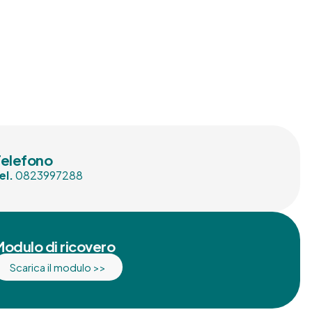
Telefono
el.
0823997288
Modulo di ricovero
Scarica il modulo >>