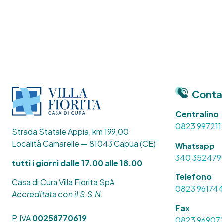
Conta
Centralino
0823 997211
Strada Statale Appia, km 199,00
Località Camarelle — 81043 Capua (CE)
Whatsapp
340 352479
tutti i giorni dalle 17.00 alle 18.00
Telefono
Casa di Cura Villa Fiorita SpA
0823 96174
Accreditata con il S.S.N.
Fax
P.IVA
00258770619
0823 96907