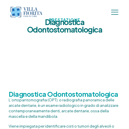
Diagnostica
PRESTAZIONE
Odontostomatologica
Diagnostica Odontostomatologica
L’ortopantomografia (OPT), o radiografia panoramica delle
arcate dentarie, è un esame radiologico in grado di analizzare
contemporaneamente denti, arcate dentarie, ossa della
mascella e della mandibola.
Viene impiegata per identificare cisti o tumori degli alveoli o