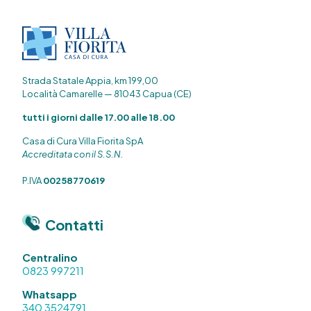
Strada Statale Appia, km 199,00
Località Camarelle — 81043 Capua (CE)
tutti i giorni dalle 17.00 alle 18.00
Casa di Cura Villa Fiorita SpA
Accreditata con il S.S.N.
P.IVA
00258770619
Contatti
Centralino
0823 997211
Whatsapp
340 3524791