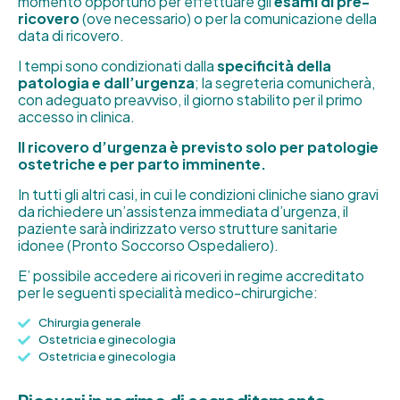
momento opportuno per effettuare gli
esami di pre-
ricovero
(ove necessario) o per la comunicazione della
data di ricovero.
I tempi sono condizionati dalla
specificità della
patologia e dall’urgenza
; la segreteria comunicherà,
con adeguato preavviso, il giorno stabilito per il primo
accesso in clinica.
Il ricovero d’urgenza è previsto solo per patologie
ostetriche e per parto imminente.
In tutti gli altri casi, in cui le condizioni cliniche siano gravi
da richiedere un’assistenza immediata d’urgenza, il
paziente sarà indirizzato verso strutture sanitarie
idonee (Pronto Soccorso Ospedaliero).
E’ possibile accedere ai ricoveri in regime accreditato
per le seguenti specialità medico-chirurgiche:
Chirurgia generale
Ostetricia e ginecologia
Ostetricia e ginecologia