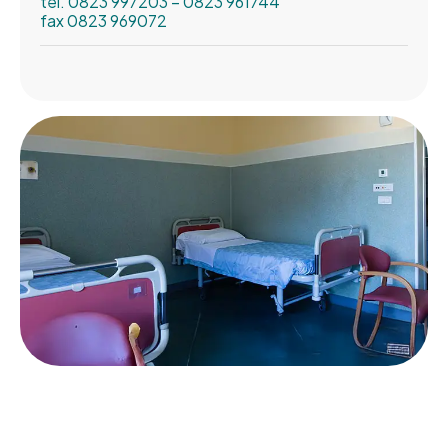
tel. 0823 997203 – 0823 961744
fax 0823 969072