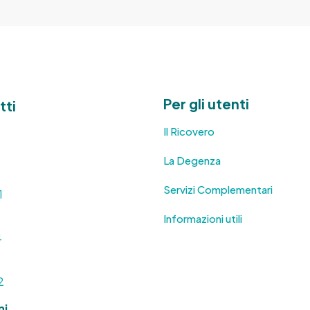
Per gli utenti
tti
Il Ricovero
La Degenza
Servizi Complementari
1
Informazioni utili
4
2
ni