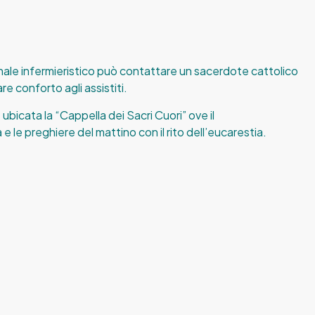
rsonale infermieristico può contattare un sacerdote cattolico
are conforto agli assistiti.
è ubicata la “Cappella dei Sacri Cuori” ove il
le preghiere del mattino con il rito dell’eucarestia.