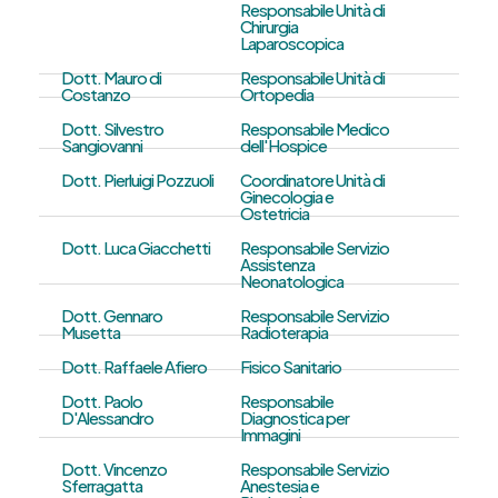
Responsabile Unità di
Chirurgia
Laparoscopica
Dott. Mauro di
Responsabile Unità di
Costanzo
Ortopedia
Dott. Silvestro
Responsabile Medico
Sangiovanni
dell'Hospice
Dott. Pierluigi Pozzuoli
Coordinatore Unità di
Ginecologia e
Ostetricia
Dott. Luca Giacchetti
Responsabile Servizio
Assistenza
Neonatologica
Dott. Gennaro
Responsabile Servizio
Musetta
Radioterapia
Dott. Raffaele Afiero
Fisico Sanitario
Dott. Paolo
Responsabile
D'Alessandro
Diagnostica per
Immagini
Dott. Vincenzo
Responsabile Servizio
Sferragatta
Anestesia e