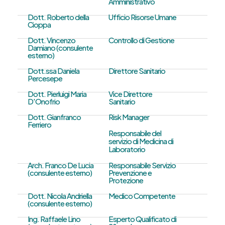
Amministrativo
Dott. Roberto della
Ufficio Risorse Umane
Cioppa
Dott. Vincenzo
Controllo di Gestione
Damiano (consulente
esterno)
Dott.ssa Daniela
Direttore Sanitario
Percesepe
Dott. Pierluigi Maria
Vice Direttore
D'Onofrio
Sanitario
Dott. Gianfranco
Risk Manager
Ferriero
Responsabile del
servizio di Medicina di
Laboratorio
Arch. Franco De Lucia
Responsabile Servizio
(consulente esterno)
Prevenzione e
Protezione
Dott. Nicola Andriella
Medico Competente
(consulente esterno)
Ing. Raffaele Lino
Esperto Qualificato di