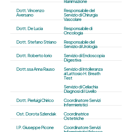
Rianimazione
Dott. Vincenzo
Responsabile del
Aversano
Servizio di Chirurgia
Vascolare
Dott. De Lucia
Responsabile di
Oncologia
Dott. Stefano Striano
Responsabile del
Servizio di Urologia
Dott. Roberto Iorio
Servizio di Endoscopia
Digestiva
Dott.ssa Anna Rauso
Servizio di Intolleranza
al Lattosio H. Breath
Test
Servizio di Celiachia
Diagnosi di I Livello
Dott. Pierluigi Chirico
Coordinatore Servizi
Infermieristici
Ost. Dorota Szlendak
Coordinatrice
Ostetriche
I.P. Giuseppe Picone
Coordinatore Servizi
Infermieristici (blocco