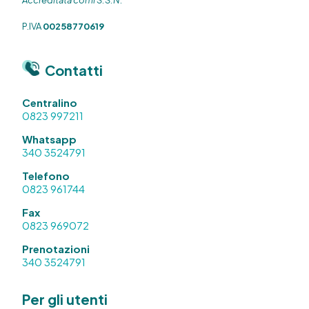
Accreditata con il S.S.N.
P.IVA
00258770619
Contatti
Centralino
0823 997211
Whatsapp
340 3524791
Telefono
0823 961744
Fax
0823 969072
Prenotazioni
340 3524791
Per gli utenti