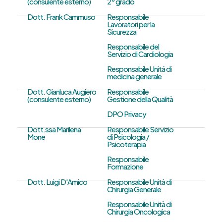
(consulente esterno)
2° grado
Dott. Frank Cammuso
Responsabile
Lavoratori per la
Sicurezza
Responsabile del
Servizio di Cardiologia
Responsabile Unitá di
medicina generale
Dott. Gianluca Augiero
Responsabile
(consulente esterno)
Gestione della Qualità
DPO Privacy
Dott.ssa Marilena
Responsabile Servizio
Mone
di Psicologia /
Psicoterapia
Responsabile
Formazione
Dott. Luigi D'Amico
Responsabile Unità di
Chirurgia Generale
Responsabile Unità di
Chirurgia Oncologica