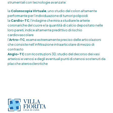
strumentali con tecnologie avanzate:
la
Colonscopia Virtuale
, uno studio del colon altamente
performante per l’individuazione di tumori polipoidi
la
Cardio-TC
, l’indagine che mira a studiare le arterie
coronariche del cuore e la quantità di calcio depositato nelle
loro pareti, indice altamente predittivo di rischio
cardiovascolare
l’
Artro-TC
, esame estremamente preciso delle articolazioni
che consiste nell’infiltrazione intraarticolare di mezzo di
contrasto
Angio-TC
con ricostruzioni 3D, studio del decorso dei vasi
arteriosi e venosi e degli eventuali punti di stenosi sostenuti da
placche aterosclerotiche