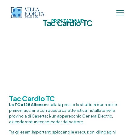
Tac Cardio TC
PRESTAZIONE
Tac Cardio TC
La TC a 128 Slices
installata presso la struttura è una delle
prime macchine con questa caratteristica installate nella
provincia di Caserta; è un apparecchio General Electric,
azienda statunitense leader del settore.
Tra gli esami importanti spiccano le esecuzioni di indagini