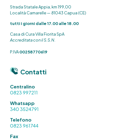
Strada Statale Appia, km 199,00
Località Camarelle — 81043 Capua (CE)
tutti i giorni dalle 17.00 alle 18.00
Casa di Cura Villa Fiorita SpA
Accreditata con il S.S.N.
P.IVA
00258770619
Contatti
Centralino
0823 997211
Whatsapp
340 3524791
Telefono
0823 961744
Fax