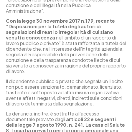
corruzione e dell’illegalità nella Pubblica
Amministrazione”.
Con la legge 30 novembre 2017 n.179, recante
“Disposizioni per la tutela degli autori di
segnalazioni di reati o irregolarità di cui siano
venuti a conoscenza
nell’ambito di un rapporto di
lavoro pubblico o privato” è stata rafforzata la tutela del
dipendente che, nell’interesse dell’integrità aziendale,
segnala al Responsabile della prevenzione della
corruzione e della trasparenza condotte illecite di cui
sia venuto a conoscenza in ragione del proprio rapporto
di lavoro.
Il dipendente pubblico o privato che segnala un illecito
non può essere sanzionato, demansionato, licenziato,
trasferito o sottoposto ad altra misura organizzativa
avente affetti negativi, diretti, indiretti sulle condizioni
di lavoro determinata dalla segnalazione.
La denuncia, inoltre, è sottratta all’accesso
documentale previsto dagli
articoli 22 e seguenti
della legge 7 agosto 1990, n. 241. La casa di Salute
S. Lucia ha previsto per il proprio personale una