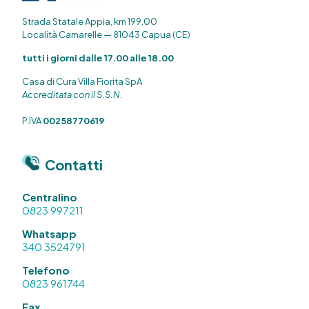
Strada Statale Appia, km 199,00
Località Camarelle — 81043 Capua (CE)
tutti i giorni dalle 17.00 alle 18.00
Casa di Cura Villa Fiorita SpA
Accreditata con il S.S.N.
P.IVA
00258770619
Contatti
Centralino
0823 997211
Whatsapp
340 3524791
Telefono
0823 961744
Fax